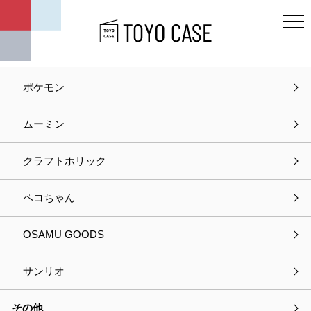
キャラクター
ディズニー
ポケモン
ホーム
お知らせ
記事タイトル
ムーミン
お知らせ
クラフトホリック
2024.01.25
メディア掲載
ペコちゃん
「緊急用トイレキット」が「VOGUE WEB連載企
画 今月のベストファインド」にて紹介されまし
た。
OSAMU GOODS
サンリオ
「緊急用トイレキット」が「VOGUE WEB連載企画 今月のベス
その他