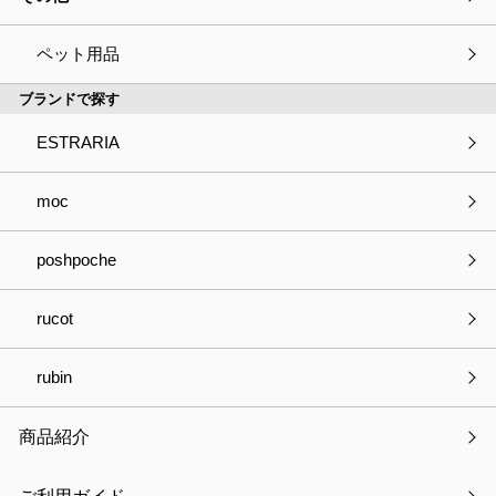
トファインド」にて紹介されました。
ペット用品
ページはこちら
ブランドで探す
災害時の断水に備えてストックして置くと安心。
ESTRARIA
トイレに備えるだけでインテリアに見える防災用品に見えない緊
急用トイレキットです。
moc
商品ページはこちら
poshpoche
rucot
rubin
前の記事
次の記事
一覧へ戻る
商品紹介