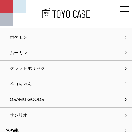
キャラクター
ディズニー
ポケモン
ホーム
商品紹介
小物収納
ムーミン
小物収納
クラフトホリック
小物収納
ペコちゃん
68件
の商品が見つかりました
OSAMU GOODS
サンリオ
その他
1
2
3
4