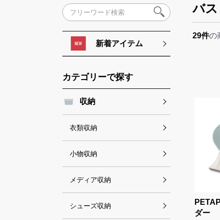
バス
29件
の
新着アイテム
カテゴリーで探す
収納
衣類収納
小物収納
メディア収納
PETA
シューズ収納
ダー