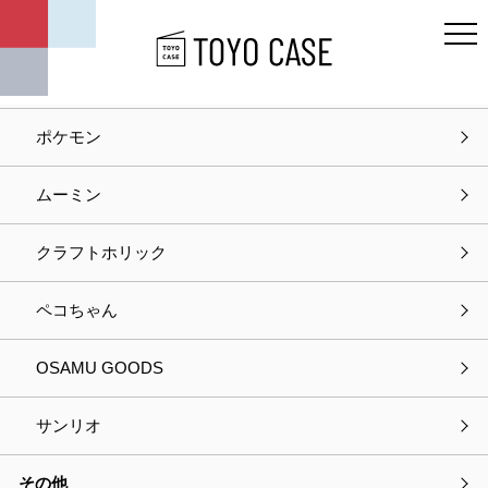
キャラクター
ディズニー
ポケモン
ホーム
商品紹介
moc
ムーミン
moc
クラフトホリック
moc
ペコちゃん
11件
の商品が見つかりました
OSAMU GOODS
サンリオ
その他