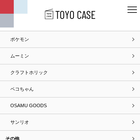
キャラクター
ディズニー
ポケモン
ホーム
お知らせ
記事タイトル
ムーミン
お知らせ
クラフトホリック
2026.03.26
お知らせ
ペコちゃん
【新発売】サンリオキャラクターズ みずあめステ
ッカー
OSAMU GOODS
サンリオ
その他