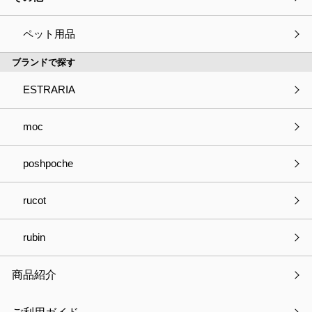
ペット用品
ブランドで探す
ESTRARIA
つけ襟で隠せるクールリングで、暑さ対策もおしゃれも諦めない
ファッションアイテムとしてクールリングを付けて快適な夏を過
moc
ごしませんか？
poshpoche
「ice＊collar」 は「クールリング」と「クールリングを可愛く隠
rucot
せるつけ襟」のセットアイテムです。
クールリングに見えないデザインで、コーデを崩さず暑さ対策が
rubin
できます。
各セット3,000円(税込)
商品紹介
つけ襟の内側にあるループにクールリングを通すだけの簡単取