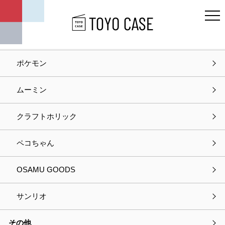
キャラクター
ディズニー
ポケモン
ホーム
お知らせ
記事タイトル
ムーミン
お知らせ
クラフトホリック
2026.06.03
お知らせ
ペコちゃん
【新発売】つけ襟クールリング
OSAMU GOODS
サンリオ
その他