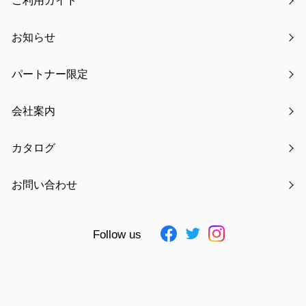
ご利用ガイド
付。
クールリングは28℃以下で自然凍結する仕様。つけ襟は内側が接
お知らせ
触冷感生地になっており、暑い夏にもさらっと着用いただけま
す。
パートナー限定
会社案内
カタログ
お問い合わせ
Follow us