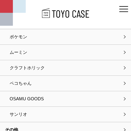
キャラクター
ディズニー
ポケモン
ホーム
お知らせ
ムーミン
お知らせ
クラフトホリック
2021.11.25
お知らせ
ペコちゃん
社長就任のお知らせ
OSAMU GOODS
2021.11.05
キャンペーン情報
サンリオ
Twitterキャンペーン 第9弾開始のお知らせ
その他