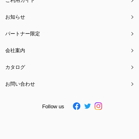
ご利用ガイド
お知らせ
お知らせ
最新の特集
パートナー限定
商品情報
会社案内
キャンペーン情報
カタログ
メディア掲載
お問い合わせ
展示会情報
最新記事
Follow us
【新発売】つけ襟クールリング
ゴールデンウィーク休業のお知らせ