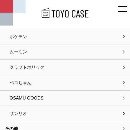
キャラクター
ディズニー
ポケモン
ホーム
お知らせ
ムーミン
お知らせ
クラフトホリック
2022.10.04
メディア掲載
ペコちゃん
【TV】テレビ東京ドラマ『北欧こじらせ日記』にムーミ
ンシリーズひんやり掛け布団ケースニョロニョロが登場
OSAMU GOODS
しました。
サンリオ
その他