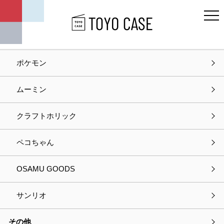
キャラクター
ディズニー
ポケモン
ホーム
お知らせ
ムーミン
お知らせ
クラフトホリック
2024.12.17
お知らせ
ペコちゃん
年末年始休業のお知らせ
OSAMU GOODS
2024.12.04
メディア掲載
サンリオ
「ソルブ キッチンツール置き」が ホームセンターマガジ
ン「Pacoma」2025年1月号に掲載されました。
その他