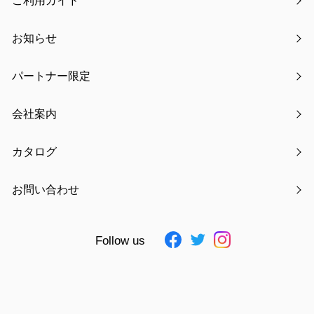
ご利用ガイド
最新記事
お知らせ
【新発売】つけ襟クールリング
パートナー限定
ゴールデンウィーク休業のお知らせ
会社案内
【新発売】サンリオキャラクターズ みずあめステッカー
カタログ
WEBコラム掲載のお知らせ
お問い合わせ
kodomoe 2月号にメモリアル収納ボックスが掲載されまし
た
Follow us
【注意喚起】偽通販サイト・悪質サイトにご注意ください
アーカイブ