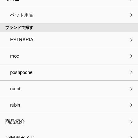
ペット用品
カテゴリー
ブランドで探す
ESTRARIA
お知らせ
moc
最新の特集
poshpoche
商品情報
rucot
キャンペーン情報
rubin
メディア掲載
商品紹介
展示会情報