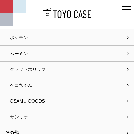
キャラクター
ディズニー
ポケモン
ホーム
お知らせ
ムーミン
お知らせ
クラフトホリック
カテゴリー
ペコちゃん
お知らせ
OSAMU GOODS
最新の特集
サンリオ
商品情報
その他