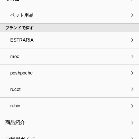
キャンペーン情報
ペット用品
ブランドで探す
メディア掲載
ESTRARIA
展示会情報
moc
最新記事
poshpoche
【新発売】つけ襟クールリング
rucot
ゴールデンウィーク休業のお知らせ
rubin
【新発売】サンリオキャラクターズ みずあめステッカー
商品紹介
WEBコラム掲載のお知らせ