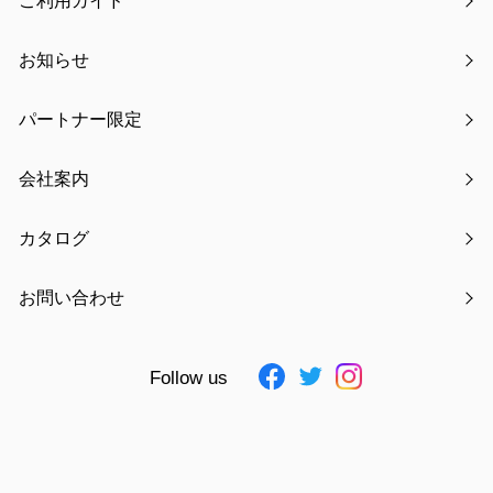
ご利用ガイド
kodomoe 2月号にメモリアル収納ボックスが掲載されまし
た
お知らせ
【注意喚起】偽通販サイト・悪質サイトにご注意ください
パートナー限定
会社案内
アーカイブ
カタログ
2021年06月
お問い合わせ
2021年07月
2021年08月
Follow us
2021年09月
2021年10月