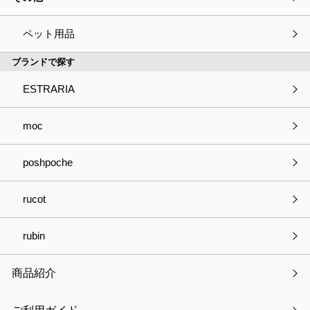
ペット用品
ブランドで探す
ESTRARIA
moc
poshpoche
ストレリアナチュレ ボックスLL
通常価格：
￥3,300
税込
rucot
￥3,300
（参考価格・税込）
在庫：×
rubin
品番
ESTN-CBLL-BL ～ ESTN-CBLL-PK
商品紹介
製品サイズ
53×43×27cm
製品重量
1218ｇ