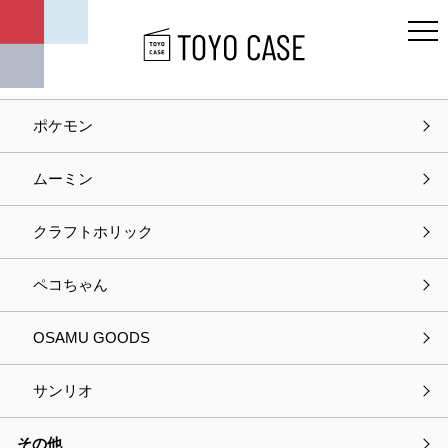
キャラクター
ディズニー
ポケモン
ホーム
商品紹介
ストレリアナチュレ ボックスLL
ムーミン
商品紹介
クラフトホリック
ペコちゃん
OSAMU GOODS
サンリオ
その他