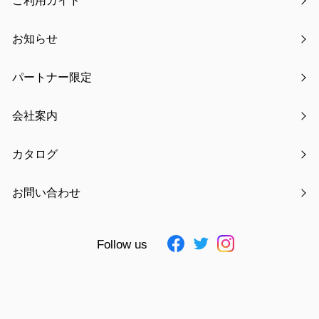
ご利用ガイド
梱包サイズ
W295×D26×H530ｍｍ
梱包重量
1238g
お知らせ
大箱サイズ
ー
パートナー限定
大箱重量
ー
入数
ー
会社案内
JAN
4511546091224 ～ 4511546091255
素材
ポリエステル.綿
カタログ
仕様追記
ー
お問い合わせ
お気に入りに追加
Follow us
見積もりを依頼する