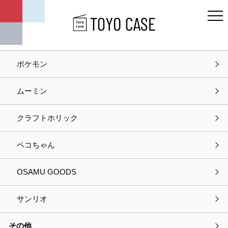
キャラクター
ディズニー
ポケモン
ホーム
商品紹介
WALL LAMP STICKER DisneySeries
ムーミン
商品紹介
クラフトホリック
ペコちゃん
OSAMU GOODS
サンリオ
その他