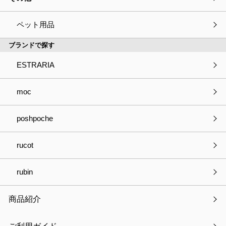
ペット用品
ブランドで探す
ESTRARIA
moc
poshpoche
WALL LAMP STICKER DisneySeries
通常価格：
￥1,540
税込
rucot
￥1,540
（参考価格・税込）
在庫：×
rubin
品番
LS-D-G-01 ～ LS-D-S-04
商品紹介
製品サイズ
W175×H247mm
製品重量
ー