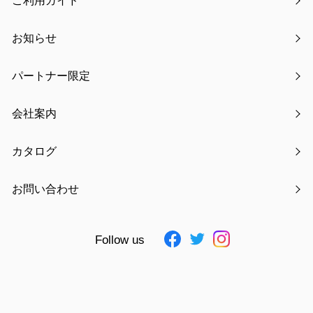
ご利用ガイド
梱包サイズ
W185×D18×H353mm
梱包重量
ー
お知らせ
大箱サイズ
ー
パートナー限定
大箱重量
ー
入数
ー
会社案内
JAN
4511546088477 ～ 4511546088545
素材
PVC・PET・紙・ポリスチレン
カタログ
仕様追記
電池・LED内蔵 約30秒で自動消灯
※約1000回使用可能
お問い合わせ
お気に入りに追加
Follow us
見積もりを依頼する