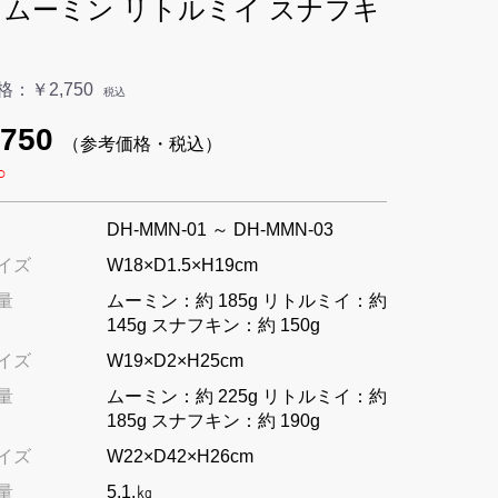
 ムーミン リトルミイ スナフキ
格：
￥2,750
税込
750
（参考価格・税込）
○
DH-MMN-01 ～ DH-MMN-03
イズ
W18×D1.5×H19cm
量
ムーミン：約 185g リトルミイ：約
145g スナフキン：約 150g
イズ
W19×D2×H25cm
量
ムーミン：約 225g リトルミイ：約
185g スナフキン：約 190g
イズ
W22×D42×H26cm
量
5.1.㎏