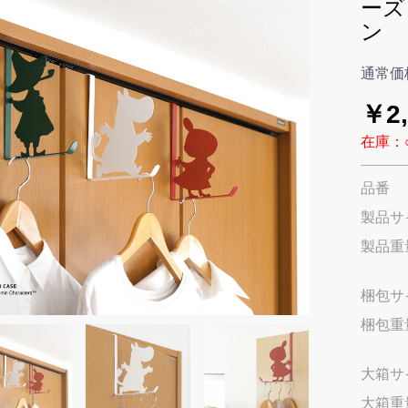
ーズ
ン
通常価
￥2,
在庫：
品番
製品サ
製品重
梱包サ
梱包重
大箱サ
大箱重