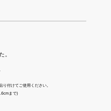
た。
。
貼り付けてご使用ください。
6cmまで)