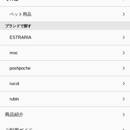
ペット用品
ブランドで探す
ESTRARIA
moc
poshpoche
サウナマット ムーミンシリーズ ムーミ
ン リトルミイ
rucot
通常価格：
￥3,080
税込
￥3,080
（参考価格・税込）
rubin
在庫：△
商品紹介
品番
MMN-SM-01 ～ MMN-SM-02
製品サイズ
W40×D0.5×H30cm