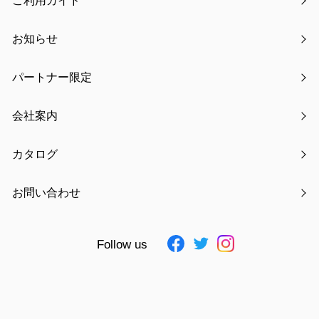
ご利用ガイド
製品重量
140g
梱包サイズ
W14.5×D4×H15.5cm
お知らせ
梱包重量
167g
大箱サイズ
ー
パートナー限定
大箱重量
ー
入数
ー
会社案内
JAN
4511546141714 ～ 4511546141721
カタログ
素材
ナイロン、SBR
仕様追記
ムーミンとリトルミイのサウナグッ
お問い合わせ
ズシリーズ。 コンパクトに折りたた
んで持ち運べるサウナマット。収納
ポーチ付き。 クッション性があり、
衛生的にも快適にサウナを楽しめま
Follow us
す。 洗濯機での水洗いが可能です。
耐熱温度：100℃、ポーチサイズ:約
横14.5×厚さ4×縦15.5cm