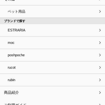
ペット用品
ブランドで探す
ESTRARIA
moc
poshpoche
デスクスリムファン
￥3,300
rucot
（参考価格・税込）
在庫：○
rubin
品番
DF-S-DGY ～ DF-S-WH
製品サイズ
本体サイズ
商品紹介
W15.8×D6.3×H23.6cm
製品重量
542g(1個)