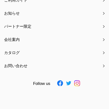
ご利用ガイド
梱包サイズ
W16.1×D6.6×H23.9cm
梱包重量
ー
お知らせ
大箱サイズ
ー
パートナー限定
大箱重量
ー
入数
ー
会社案内
JAN
4511546139193 ～ 4511546139209
素材
ABS樹脂、PU合皮、アルミニウム
カタログ
仕様追記
・USB-A/MicroUSB-B 1mケーブル1
本付き ・電圧/電流：5V/1000mA ・
消費電力：2.6W ・動作時間：約2.5
お問い合わせ
～10時間(風量による) ・充電時間：
約4.5時間 ・バッテリー：2400mAh
・定格電圧：3.7V ・上限充電電圧：
Follow us
4.2V ・放電終止電圧:2.75V