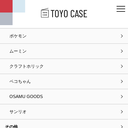
キャラクター
ディズニー
ポケモン
ホーム
商品紹介
ひんやりすやすやブランケット
ムーミン
商品紹介
クラフトホリック
ペコちゃん
OSAMU GOODS
サンリオ
その他