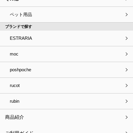
ペット用品
ブランドで探す
ESTRARIA
moc
poshpoche
ひんやりすやすやブランケット
通常価格：
￥2,860
税込
rucot
￥2,860
（参考価格・税込）
在庫：○
rubin
品番
COOL-ANB3-01 ～ COOL-ANB3-03
商品紹介
製品サイズ
しろくま：約135×78cm
ぺんぎん：約140×68.3cm