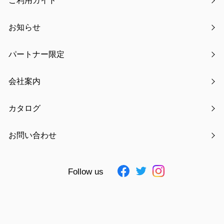
ご利用ガイド
くじら：約140×70cm
製品重量
約300g
お知らせ
梱包サイズ
約30×4.5×17cm
梱包重量
約320g
パートナー限定
大箱サイズ
約32×36×47cm
大箱重量
6.2kg
会社案内
入数
20
JAN
4511546135683 ～ 4511546135706
カタログ
素材
ポリエステル、ポリウレタン
お問い合わせ
仕様追記
ー
Follow us
お気に入りに追加