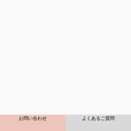
ションに早変わり。
浴室の壁面に磁石でペタッ! 曲がる手足でチューブをぎゅ
っ！
CONTACT
FAQ
お問い合わせ
よくあるご質問