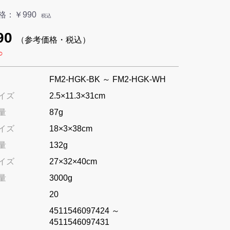
格：
￥990
税込
90
（参考価格・税込）
○
FM2-HGK-BK ～ FM2-HGK-WH
イズ
2.5×11.3×31cm
量
87g
イズ
18×3×38cm
量
132g
イズ
27×32×40cm
量
3000g
20
4511546097424 ～
4511546097431