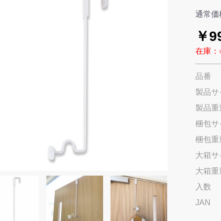
通常価
￥9
在庫：
品番
製品サ
製品重
梱包サ
梱包重
大箱サ
大箱重
入数
JAN