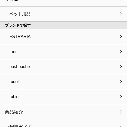
ペット用品
ブランドで探す
ESTRARIA
moc
poshpoche
ストレリアカチオン ラックボックスＬ
通常価格：
￥2,970
税込
rucot
￥2,970
（参考価格・税込）
在庫：○
rubin
品番
ESTC-RBL-BR ～ ESTC-RBL-IV
商品紹介
製品サイズ
47×33×27cm
製品重量
1250g