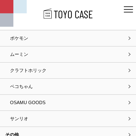
キャラクター
ディズニー
ポケモン
ホーム
商品紹介
ストレリアカチオン ラックボックスＬ
ムーミン
商品紹介
クラフトホリック
ペコちゃん
OSAMU GOODS
サンリオ
その他