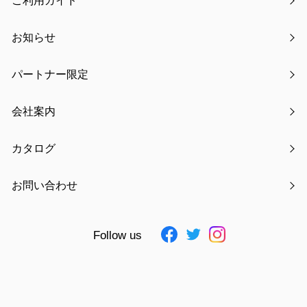
ご利用ガイド
梱包サイズ
28×4×57cm
梱包重量
1270g
お知らせ
大箱サイズ
31×45×54cm
パートナー限定
大箱重量
16200g
入数
12
会社案内
JAN
4511546135850 ～ 4511546135867
素材
ポリエステル、ウレタン、厚紙
カタログ
仕様追記
ー
お問い合わせ
Follow us
お気に入りに追加