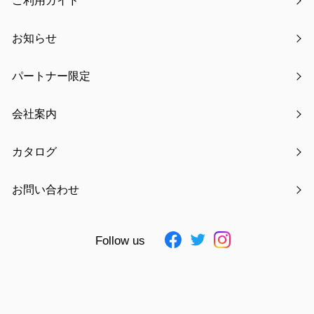
ご利用ガイド
梱包サイズ
W16×H24cm
梱包重量
42g
お知らせ
大箱サイズ
ー
パートナー限定
大箱重量
ー
入数
ー
会社案内
JAN
4511546083595 ～ 4511546083625
素材
ポリエステル・アルミ蒸着シート・
カタログ
PE樹脂
仕様追記
ー
お問い合わせ
Follow us
お気に入りに追加