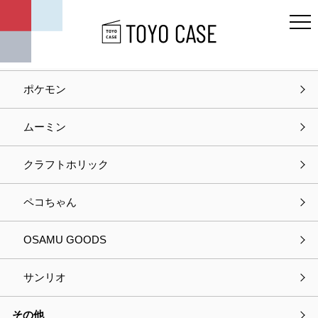
キャラクター
ディズニー
ポケモン
ホーム
商品紹介
おかおきんちゃく
ムーミン
商品紹介
クラフトホリック
ペコちゃん
OSAMU GOODS
サンリオ
その他