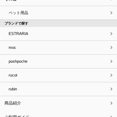
ペット用品
ブランドで探す
ESTRARIA
moc
poshpoche
おかおきんちゃく
通常価格：
￥1,320
税込
rucot
￥1,320
（参考価格・税込）
在庫：○
rubin
品番
KT-KAO-FUKUO ～ KT-KAO-SHIRO
商品紹介
製品サイズ
15.5×11×17 （絞った状態）cm
製品重量
40g