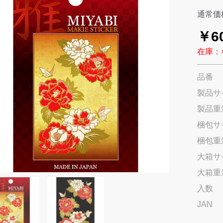
通常価
￥6
在庫：
品番
製品サ
製品重
梱包サ
梱包重
大箱サ
大箱重
入数
JAN