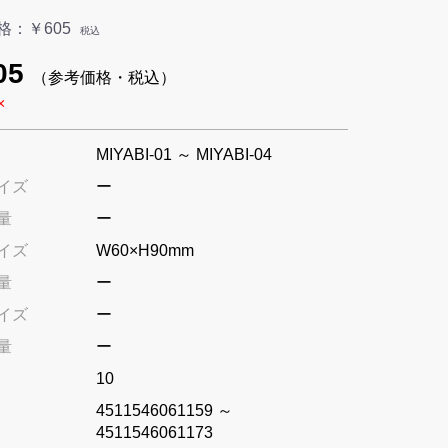
格：
￥605
税込
05
（参考価格・税込）
×
MIYABI-01 ～ MIYABI-04
イズ
ー
量
ー
イズ
W60×H90mm
量
ー
イズ
ー
量
ー
10
4511546061159 ～
4511546061173