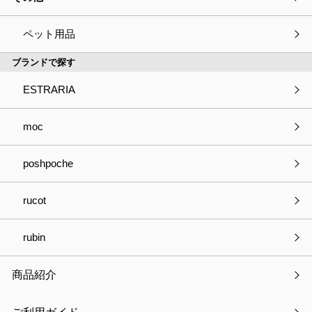
ペット用品
ブランドで探す
ESTRARIA
moc
poshpoche
招福十二支蒔絵
通常価格：
￥605
税込
rucot
￥605
（参考価格・税込）
在庫：×
rubin
品番
ETO-01 ～ ETO-12
商品紹介
製品サイズ
ー
製品重量
ー