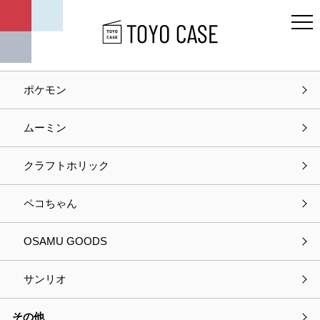
キャラクター
ディズニー
ポケモン
ホーム
商品紹介
招福十二支蒔絵
ムーミン
商品紹介
クラフトホリック
ペコちゃん
OSAMU GOODS
サンリオ
その他