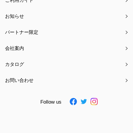
ご利用ガイド
梱包サイズ
W60×H90mm
梱包重量
ー
お知らせ
大箱サイズ
ー
パートナー限定
大箱重量
ー
入数
10
会社案内
JAN
4511546050009 ～ 4511546050108
素材
ー
カタログ
仕様追記
ー
お問い合わせ
お気に入りに追加
Follow us
見積もりを依頼する