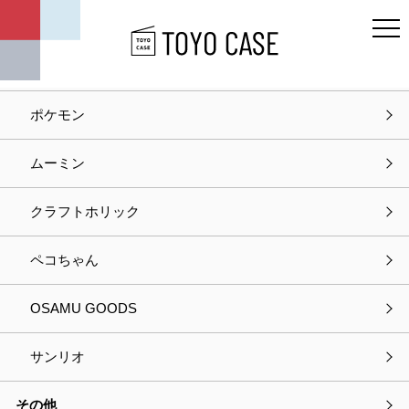
キャラクター
ディズニー
ポケモン
ホーム
お問い合わせ
ムーミン
お問い合わせ
クラフトホリック
入力
確認
完了
ペコちゃん
以下の項目をご入力の上、
OSAMU GOODS
プライバシーポリシーに同意して次へお進みください。
サンリオ
選択中の商品情報
その他