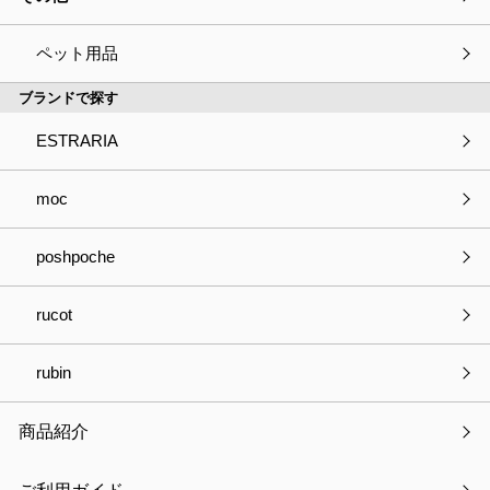
L.S.M.2 デニム マルチスタンド
ペット用品
ブランドで探す
ESTRARIA
種別
必須
商品の見積依頼
商品へのご質問
moc
パートナー登録について
お取引きについて
poshpoche
OEMについて
採用について
その他
rucot
会社・事業名
rubin
商品紹介
部署名