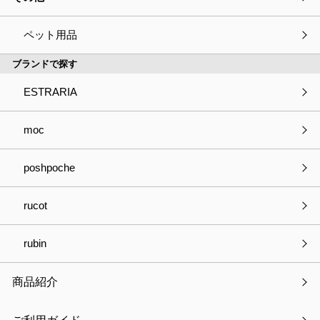
猫家電カバー ヒーターカバー
ペット用品
ブランドで探す
ESTRARIA
種別
必須
商品の見積依頼
商品へのご質問
moc
パートナー登録について
お取引きについて
poshpoche
OEMについて
採用について
その他
rucot
会社・事業名
rubin
商品紹介
部署名