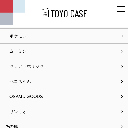
キャラクター
ディズニー
ポケモン
ホーム
お問い合わせ
ムーミン
お問い合わせ
クラフトホリック
入力
確認
完了
ペコちゃん
以下の項目をご入力の上、
OSAMU GOODS
プライバシーポリシーに同意して次へお進みください。
サンリオ
選択中の商品情報
その他