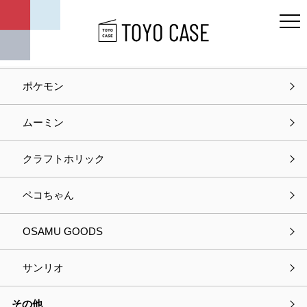
キャラクター
ディズニー
ポケモン
ホーム
お問い合わせ
ムーミン
お問い合わせ
クラフトホリック
入力
確認
完了
ペコちゃん
以下の項目をご入力の上、
OSAMU GOODS
プライバシーポリシーに同意して次へお進みください。
サンリオ
選択中の商品情報
その他