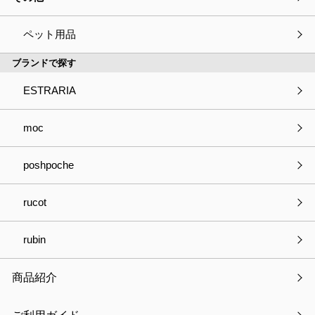
ストレリアカチオン バッグポケット
ペット用品
ブランドで探す
ESTRARIA
種別
必須
商品の見積依頼
商品へのご質問
moc
パートナー登録について
お取引きについて
poshpoche
OEMについて
採用について
その他
rucot
会社・事業名
rubin
商品紹介
部署名