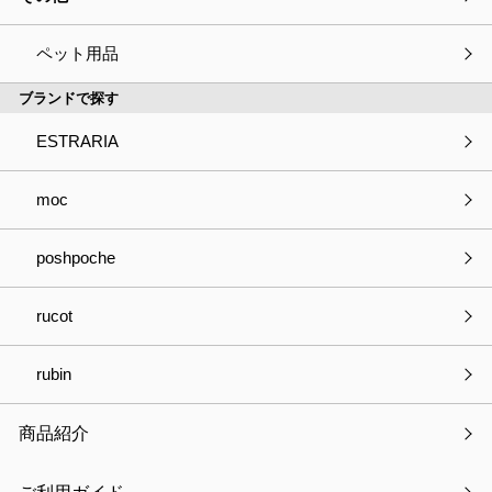
Magical Mirror マジカルミラー
ペット用品
ブランドで探す
ESTRARIA
種別
必須
商品の見積依頼
商品へのご質問
moc
パートナー登録について
お取引きについて
poshpoche
OEMについて
採用について
その他
rucot
会社・事業名
rubin
商品紹介
部署名