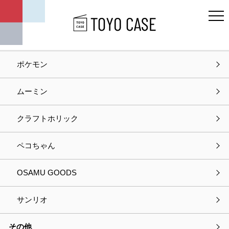
キャラクター
ディズニー
ポケモン
ホーム
お問い合わせ
ムーミン
お問い合わせ
クラフトホリック
入力
確認
完了
ペコちゃん
以下の項目をご入力の上、
OSAMU GOODS
プライバシーポリシーに同意して次へお進みください。
サンリオ
選択中の商品情報
その他