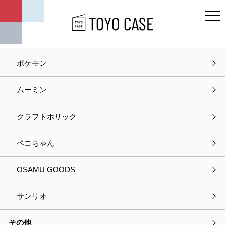
キャラクター
ディズニー
ポケモン
ホーム
お問い合わせ
ムーミン
お問い合わせ
クラフトホリック
入力
確認
完了
ペコちゃん
以下の項目をご入力の上、
OSAMU GOODS
プライバシーポリシーに同意して次へお進みください。
サンリオ
選択中の商品情報
その他