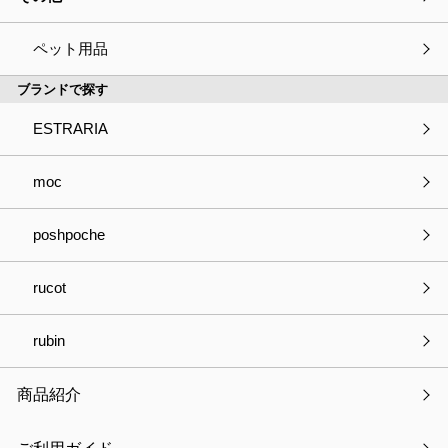
キャットハンモック
ペット用品
ブランドで探す
ESTRARIA
種別
必須
商品の見積依頼
商品へのご質問
moc
パートナー登録について
お取引きについて
poshpoche
OEMについて
採用について
その他
rucot
会社・事業名
rubin
商品紹介
部署名