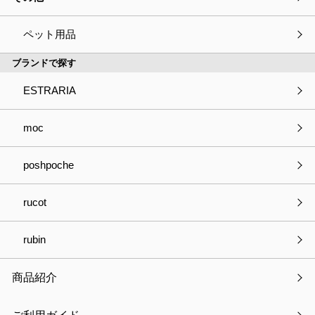
PETAPITA フロオケホルダー
ペット用品
ブランドで探す
ESTRARIA
種別
必須
商品の見積依頼
商品へのご質問
moc
パートナー登録について
お取引きについて
poshpoche
OEMについて
採用について
その他
rucot
会社・事業名
rubin
商品紹介
部署名