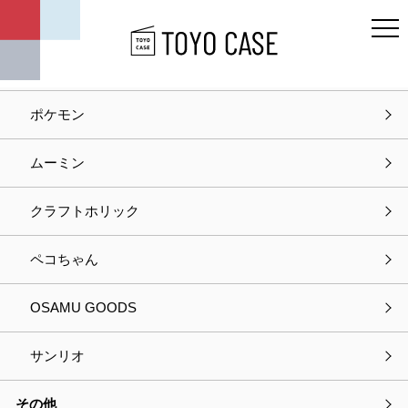
キャラクター
ディズニー
ポケモン
ホーム
お問い合わせ
ムーミン
お問い合わせ
クラフトホリック
入力
確認
完了
ペコちゃん
以下の項目をご入力の上、
OSAMU GOODS
プライバシーポリシーに同意して次へお進みください。
サンリオ
選択中の商品情報
その他