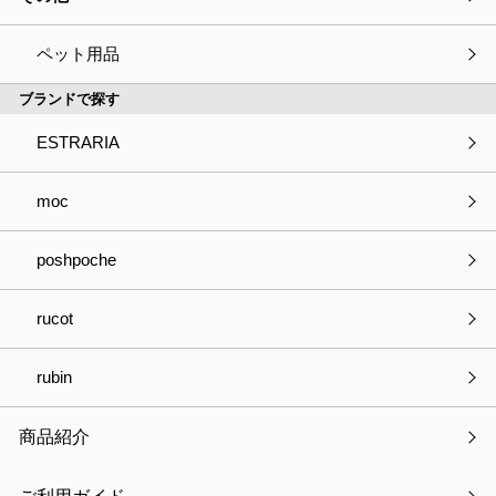
PETAPITA ドライヤーフック
ペット用品
ブランドで探す
ESTRARIA
種別
必須
商品の見積依頼
商品へのご質問
moc
パートナー登録について
お取引きについて
poshpoche
OEMについて
採用について
その他
rucot
会社・事業名
rubin
商品紹介
部署名