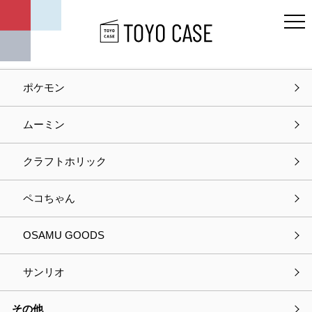
キャラクター
ディズニー
ポケモン
ホーム
お問い合わせ
ムーミン
お問い合わせ
クラフトホリック
入力
確認
完了
ペコちゃん
以下の項目をご入力の上、
OSAMU GOODS
プライバシーポリシーに同意して次へお進みください。
サンリオ
選択中の商品情報
その他