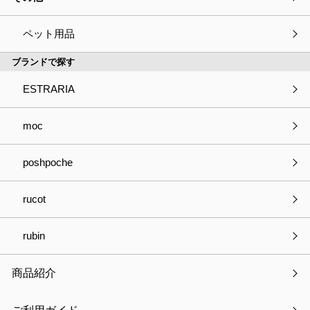
PETAPITA ドライヤーホルダー
ペット用品
ブランドで探す
ESTRARIA
種別
必須
商品の見積依頼
商品へのご質問
moc
パートナー登録について
お取引きについて
poshpoche
OEMについて
採用について
その他
rucot
会社・事業名
rubin
商品紹介
部署名