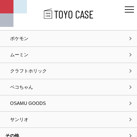
キャラクター
ディズニー
ポケモン
ホーム
お問い合わせ
ムーミン
お問い合わせ
クラフトホリック
入力
確認
完了
ペコちゃん
以下の項目をご入力の上、
OSAMU GOODS
プライバシーポリシーに同意して次へお進みください。
サンリオ
選択中の商品情報
その他